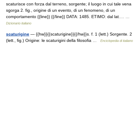
scaturisce con forza dal terreno, sorgente; il luogo in cui tale vena
sgorga 2. fig., origine di un evento, di un fenomeno, di un
comportamento {{line}} {{/line}} DATA: 1485. ETIMO: dal lat.… …
Dizionario italiano
scaturigine
— {{hw}}{{scaturigine}}{{/hw}}s. f. 1 (lett.) Sorgente. 2
(lett., fig.) Origine: le scaturigini della filosofia …
Enciclopedia di italiano