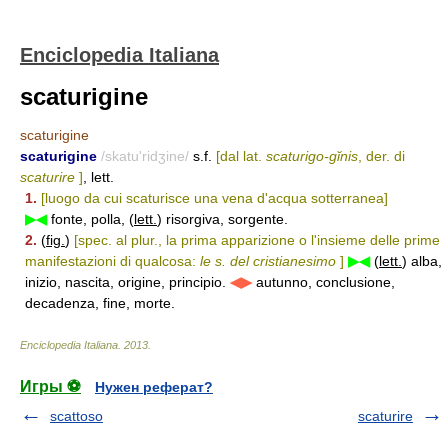
Enciclopedia Italiana
scaturigine
scaturigine
scaturigine
/skatu'ridʒine/
s.f.
[dal lat.
scaturigo-gĭnis
, der. di
scaturire
]
, lett.
1.
[luogo da cui scaturisce una vena d'acqua sotterranea]
▶◀
fonte, polla, (
lett.
) risorgiva, sorgente.
2.
(
fig.
)
[spec. al plur., la prima apparizione o l'insieme delle prime
manifestazioni di qualcosa:
le s. del cristianesimo
]
▶◀
(
lett.
) alba,
inizio, nascita, origine, principio.
◀▶
autunno, conclusione,
decadenza, fine, morte.
Enciclopedia Italiana
.
2013
.
Игры ⚽
Нужен реферат?
scattoso
scaturire