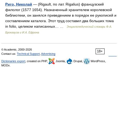
Риго, Николай
— (Rigault, по лат. Rigalius) французский
филолог (1577 1654). Назначенный хранителем королевской
библиотеки, он занялся приведением в порядок ее рукописей и
составлением каталога. Этот труд составил два больших тома
in folio, целиком написанных… …
Энциклопедический словарь Ф.А.
Брокгауза и И.А. Ефрона
© Academic, 2000-2026
18+
Contact us:
Technical Support
,
Advertising
Dictionaries export
, created on PHP,
Joomla,
Drupal,
WordPress,
MODx.