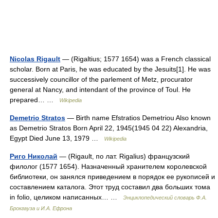
Nicolas Rigault
— (Rigaltius; 1577 1654) was a French classical
scholar. Born at Paris, he was educated by the Jesuits[1]. He was
successively councillor of the parlement of Metz, procurator
general at Nancy, and intendant of the province of Toul. He
prepared… …
Wikipedia
Demetrio Stratos
— Birth name Efstratios Demetriou Also known
as Demetrio Stratos Born April 22, 1945(1945 04 22) Alexandria,
Egypt Died June 13, 1979 …
Wikipedia
Риго Николай
— (Rigault, по лат. Rigalius) французский
филолог (1577 1654). Назначенный хранителем королевской
библиотеки, он занялся приведением в порядок ее рукописей и
составлением каталога. Этот труд составил два больших тома
in folio, целиком написанных… …
Энциклопедический словарь Ф.А.
Брокгауза и И.А. Ефрона