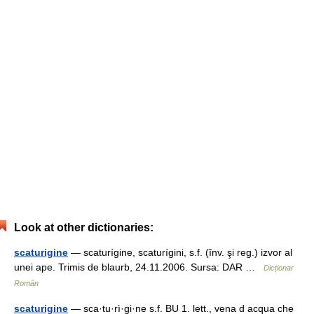
Look at other dictionaries:
scaturigine
— scaturígine, scaturígini, s.f. (înv. şi reg.) izvor al
unei ape. Trimis de blaurb, 24.11.2006. Sursa: DAR …
Dicționar
Român
scaturigine
— sca·tu·rì·gi·ne s.f. BU 1. lett., vena d acqua che