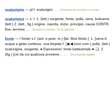
scaturigine
— pl.f. scaturigini …
Dizionario dei sinonimi e contrari
scaturigine
— s. f. 1. (lett.) sorgente, fonte, polla, vena, bulicame
(lett.) 2. (lett., fig.) origine, nascita, inizio, principio, causa CONTR.
fine, termine …
Sinonimi e Contrari. Terza edizione
fonte
— / fonte/ s.f. (ant. e poet. m.) [lat. fōns fōntis ]. 1. [vena d
acqua a getto continuo: una limpida f. ] ▶◀ (non com.) polla, (lett.)
scaturigine, sorgente. ● Espressioni: fonte battesimale ➨ ❑. 2.
(fig.) [ciò da cui qualcosa proviene… …
Enciclopedia Italiana